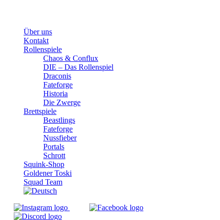
Impressum
Datenschutzerklärung
Close
Über uns
Menu
Kontakt
Rollenspiele
Chaos & Conflux
DIE – Das Rollenspiel
Draconis
Fateforge
Historia
Die Zwerge
Brettspiele
Beastlings
Fateforge
Nussfieber
Portals
Schrott
Squink-Shop
Goldener Toski
Squad Team