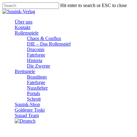
Skip
Hit enter to search or ESC to close
to
Close
main
Search
content
Menu
Über uns
Kontakt
Rollenspiele
Chaos & Conflux
DIE – Das Rollenspiel
Draconis
Fateforge
Historia
Die Zwerge
Brettspiele
Beastlings
Fateforge
Nussfieber
Portals
Schrott
Squink-Shop
Goldener Toski
Squad Team
Die Zwerge