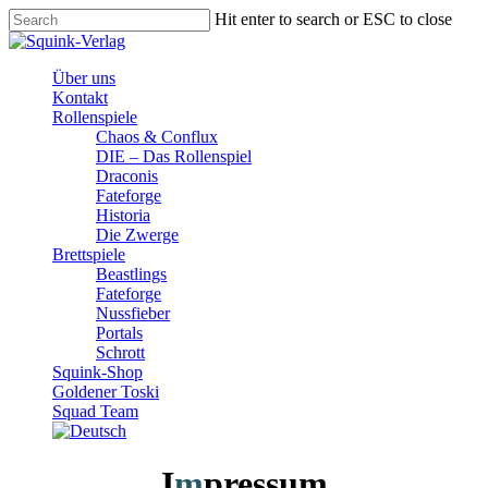
Skip
Hit enter to search or ESC to close
to
Close
main
Search
content
Menu
Über uns
Kontakt
Rollenspiele
Chaos & Conflux
DIE – Das Rollenspiel
Draconis
Fateforge
Historia
Die Zwerge
Brettspiele
Beastlings
Fateforge
Nussfieber
Portals
Schrott
Squink-Shop
Goldener Toski
Squad Team
I
m
pressum